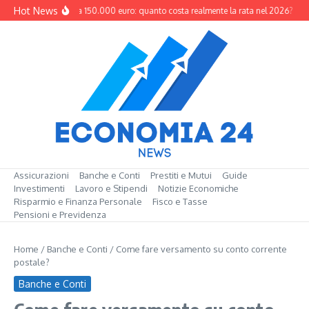
Salta al contenuto
Hot News
Mutuo da 150.000 euro: quanto costa realmente la rata nel 2026?
M
Assicurazioni
Banche e Conti
Prestiti e Mutui
Guide
Investimenti
Lavoro e Stipendi
Notizie Economiche
Risparmio e Finanza Personale
Fisco e Tasse
Pensioni e Previdenza
Home
/
Banche e Conti
/
Come fare versamento su conto corrente
postale?
Banche e Conti