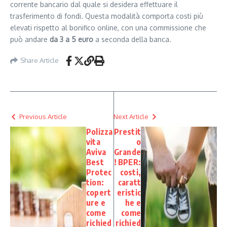
corrente bancario dal quale si desidera effettuare il
trasferimento di fondi. Questa modalità comporta costi più
elevati rispetto al bonifico online, con una commissione che
può andare
da 3 a 5 euro
a seconda della banca.
Share Article
Previous Article
Next Article
Polizza
Prestit
vita
o
Aviva
Grande
Best
! BPER:
Protec
costi,
tion:
caratt
copert
eristic
ure e
he e
come
come
richied
richied