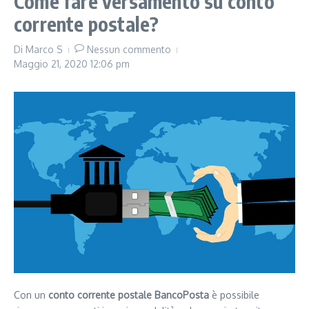
Come fare versamento su conto
corrente postale?
Di
Marco S
Nessun commento
Maggio 21, 2020
12:06 pm
Con un
conto corrente postale BancoPosta
è possibile