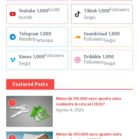
Iscritti
Followers
Youtube
1,000
Tiktok
1,000
Iscriviti
Segui
Telegram
1,000
Soundcloud
1,000
Membri
Followers
Partecipa
Segui
Followers
Vimeo
1,000
Dribbble
1,000
Followers
Segui
Segui
Featured Posts
Mutuo da 150.000 euro: quanto costa
1
realmente la rata nel 2026?
Agosto 4, 2026
Mutuo da 100.000 euro: quanto costa
2