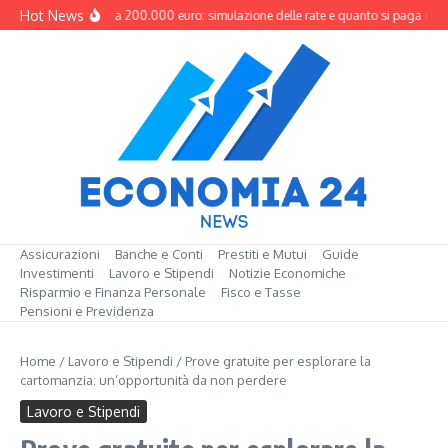
Salta al contenuto
Hot News
Mutuo da 200.000 euro: simulazione delle rate e quanto si paga davv
Assicurazioni
Banche e Conti
Prestiti e Mutui
Guide
Investimenti
Lavoro e Stipendi
Notizie Economiche
Risparmio e Finanza Personale
Fisco e Tasse
Pensioni e Previdenza
Home
/
Lavoro e Stipendi
/
Prove gratuite per esplorare la
cartomanzia: un’opportunità da non perdere
Lavoro e Stipendi