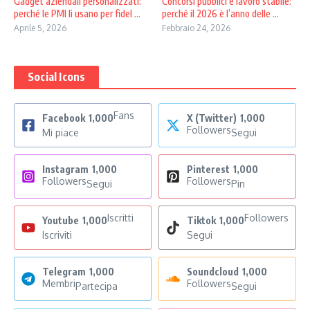
Gadget aziendali personalizzati:
Concorsi pubblici e lavoro stabile:
perché le PMI li usano per fidel ...
perché il 2026 è l’anno delle ...
Aprile 5, 2026
Febbraio 24, 2026
Social Icons
Fans
Facebook
1,000
X (Twitter)
1,000
Followers
Mi piace
Segui
Instagram
1,000
Pinterest
1,000
Followers
Followers
Segui
Pin
Iscritti
Followers
Youtube
1,000
Tiktok
1,000
Iscriviti
Segui
Telegram
1,000
Soundcloud
1,000
Membri
Followers
Partecipa
Segui