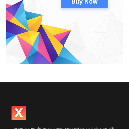
Lorem ipsum dolor sit amet, consectetur adipisicing elit.