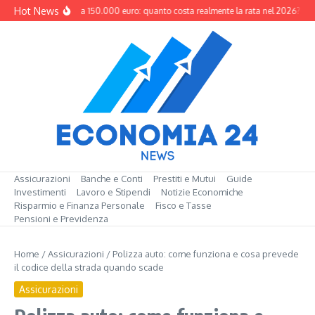
Salta al contenuto
Hot News
Mutuo da 150.000 euro: quanto costa realmente la rata nel 2026?
M
Assicurazioni
Banche e Conti
Prestiti e Mutui
Guide
Investimenti
Lavoro e Stipendi
Notizie Economiche
Risparmio e Finanza Personale
Fisco e Tasse
Pensioni e Previdenza
Home
/
Assicurazioni
/
Polizza auto: come funziona e cosa prevede
il codice della strada quando scade
Assicurazioni