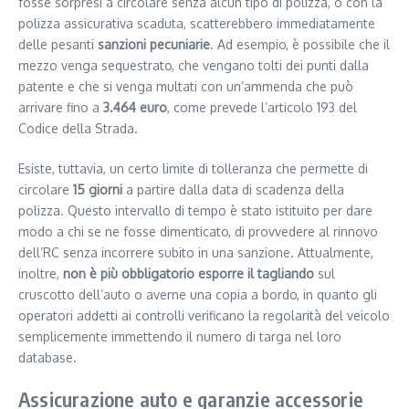
fosse sorpresi a circolare senza alcun tipo di polizza, o con la
polizza assicurativa scaduta, scatterebbero immediatamente
delle pesanti
sanzioni pecuniarie
. Ad esempio, è possibile che il
mezzo venga sequestrato, che vengano tolti dei punti dalla
patente e che si venga multati con un’ammenda che può
arrivare fino a
3.464 euro
, come prevede l’articolo 193 del
Codice della Strada.
Esiste, tuttavia, un certo limite di tolleranza che permette di
circolare
15 giorni
a partire dalla data di scadenza della
polizza. Questo intervallo di tempo è stato istituito per dare
modo a chi se ne fosse dimenticato, di provvedere al rinnovo
dell’RC senza incorrere subito in una sanzione. Attualmente,
inoltre,
non è più obbligatorio esporre il tagliando
sul
cruscotto dell’auto o averne una copia a bordo, in quanto gli
operatori addetti ai controlli verificano la regolarità del veicolo
semplicemente immettendo il numero di targa nel loro
database.
Assicurazione auto e garanzie accessorie