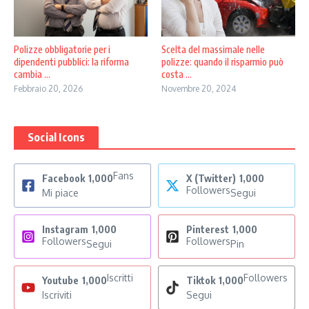
Scelta del massimale nelle
Polizze obbligatorie per i
polizze: quando il risparmio può
dipendenti pubblici: la riforma
costa ...
cambia ...
Novembre 20, 2024
Febbraio 20, 2026
Social Icons
Fans
Facebook
1,000
X (Twitter)
1,000
Followers
Mi piace
Segui
Instagram
1,000
Pinterest
1,000
Followers
Followers
Segui
Pin
Iscritti
Followers
Youtube
1,000
Tiktok
1,000
Iscriviti
Segui