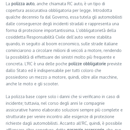
La
polizza auto
, anche chiamata RC auto, è un tipo di
copertura assicurativa obbligatoria per legge. Introdotta
qualche decennio fa dal Governo, essa tutela gli automobilisti
dalle conseguenze degli incidenti stradali e rappresenta una
forma di protezione importantissima. L’obbligatorietà della
cosiddetta Responsabilità Civile dell’auto venne stabilita
quando, in seguito al boom economico, sulle strade italiane
cominciarono a circolare milioni di veicoli a motore, rendendo
la possibilità di effettuare dei sinistri molto più frequente e
concreta. L’RC è una delle poche
polizze obbligatorie
previste
dallo Stato ed è indispensabile per tutti coloro che
possiedono un mezzo a motore, quindi, oltre alle macchine,
anche le moto e gli scooter.
La polizza base copre solo i danni che si verificano in caso di
incidente; tuttavia, nel corso degli anni le compagnie
assicurative hanno elaborato soluzioni sempre più complete e
strutturate per venire incontro alle esigenze di protezione
richieste dagli automobilisti. Accanto all’RC, quindi, è possibile
affiancare altre coperture, dette
garanzie accessorie
, che, pur