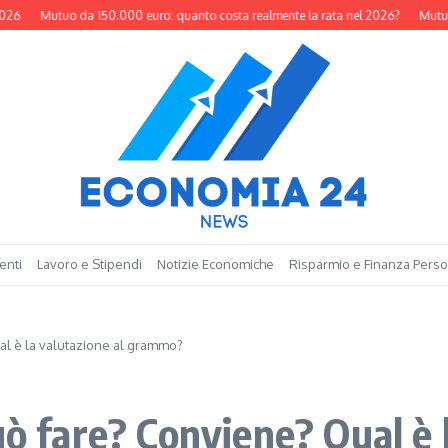
Mutuo da 150.000 euro: quanto costa realmente la rata nel 2026?
Mutuo da 
enti
Lavoro e Stipendi
Notizie Economiche
Risparmio e Finanza Pers
al è la valutazione al grammo?
uò fare? Conviene? Qual è 