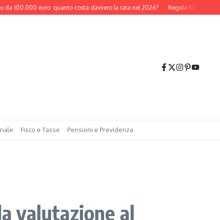
100.000 euro: quanto costa davvero la rata nel 2026?
Regola 50/30/20: come f
onale
Fisco e Tasse
Pensioni e Previdenza
la valutazione al