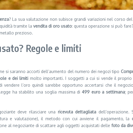
lenza
? La sua valutazione non subisce grandi variazioni nel corso de
iquidità tramite la
vendita di oro usato
: questa operazione si può fare
metallo prezioso.
usato? Regole e limiti
one si saranno accorti dell’aumento del numero dei negozi tipo
Compr
ole e dei limiti
molto importanti. I soggetti a cui si vende il proprio
 vendere l’oro quindi sarebbe opportuno accertarsi che il negozio a 
 legge ha stabilito una soglia massima di
499 euro a settimana
; pe
goziante deve rilasciare una
ricevuta dettagliata
dell’operazione. 
ratura e valutazione), il metodo con cui avviene il pagamento, la
pone al negoziante di scattare agli oggetti acquistati delle
foto da div