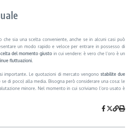
tuale
che sia una scelta conveniente, anche se in alcuni casi può
presentare un modo rapido e veloce per entrare in possesso di
celta del momento giusto
in cui vendere: è vero che l’oro è un
inue fluttuazioni
.
arsi importante. Le quotazioni di mercato vengono
stabilite due
e se di poco) alla media. Bisogna però considerare una cosa: le
a valutazione minore. Nel momento in cui scriviamo l’oro usato è