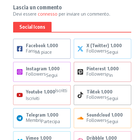
Lascia un commento
Devi essere
connesso
per inviare un commento.
Social Icons
Facebook
1,000
X (Twitter)
1,000
Fans
Followers
Mi piace
Segui
Instagram
1,000
Pinterest
1,000
Followers
Followers
Segui
Pin
Iscritti
Youtube
1,000
Tiktok
1,000
Followers
Iscriviti
Segui
Telegram
1,000
Soundcloud
1,000
Membri
Followers
Partecipa
Segui
Vimeo
1,000
Dribbble
1,000