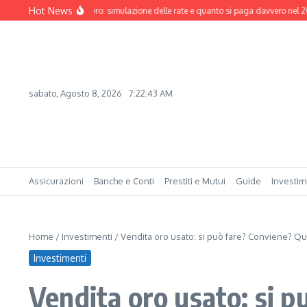
Salta al contenuto
Hot News
utuo da 200.000 euro: simulazione delle rate e quanto si paga davvero nel 2026
sabato, Agosto 8, 2026
7:22:44 AM
Assicurazioni
Banche e Conti
Prestiti e Mutui
Guide
Investim
Home
/
Investimenti
/
Vendita oro usato: si può fare? Conviene? Qu
Investimenti
Vendita oro usato: si p