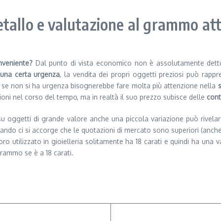
tallo e valutazione al grammo at
nveniente?
Dal punto di vista economico non è assolutamente detto 
 una certa urgenza
, la vendita dei propri oggetti preziosi può rap
 Ma se non si ha urgenza bisognerebbe fare molta più attenzione nella
s
ioni nel corso del tempo, ma in realtà il suo prezzo subisce delle
cont
su oggetti di grande valore anche una piccola variazione può rivel
ando ci si accorge che le quotazioni di mercato sono superiori (anch
’oro utilizzato in gioielleria solitamente ha 18 carati e quindi ha un
grammo se è a 18 carati.