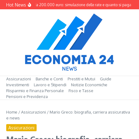
Salta al contenuto
Hot News
Mutuo da 200.000 euro: simulazione delle rate e quanto si paga davv
Assicurazioni
Banche e Conti
Prestiti e Mutui
Guide
Investimenti
Lavoro e Stipendi
Notizie Economiche
Risparmio e Finanza Personale
Fisco e Tasse
Pensioni e Previdenza
Home
/
Assicurazioni
/
Mario Greco: biografia, carriera assicurativa
e news
Assicurazioni