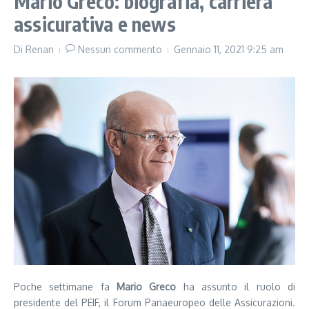
Mario Greco: biografia, carriera
assicurativa e news
Di
Renan
Nessun commento
Gennaio 11, 2021
9:25 am
Poche settimane fa
Mario Greco
ha assunto il ruolo di
presidente del PEIF, il Forum Panaeuropeo delle Assicurazioni.