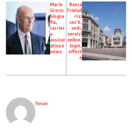
Mario
Banca
Greco:
Friulad
biogra
ria:
fia,
cos’è,
carrier
sedi,
a
servizi
assicur
online,
ativa e
login,
news
offert
e
Renan