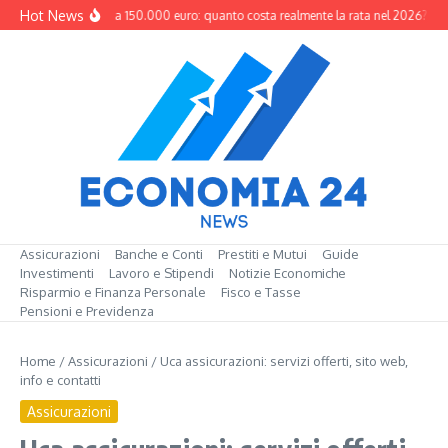
Salta al contenuto
Hot News
Mutuo da 150.000 euro: quanto costa realmente la rata nel 2026?
M
Assicurazioni
Banche e Conti
Prestiti e Mutui
Guide
Investimenti
Lavoro e Stipendi
Notizie Economiche
Risparmio e Finanza Personale
Fisco e Tasse
Pensioni e Previdenza
Home
/
Assicurazioni
/
Uca assicurazioni: servizi offerti, sito web,
info e contatti
Assicurazioni