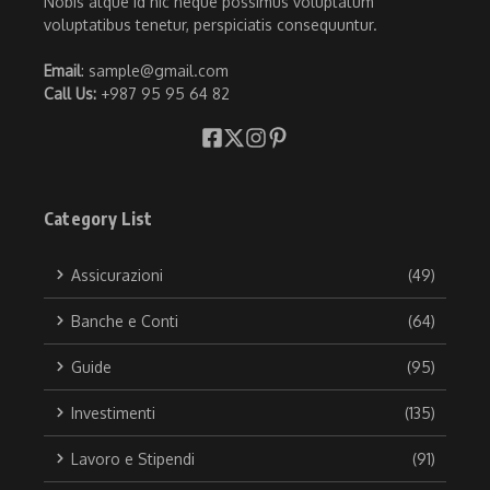
Nobis atque id hic neque possimus voluptatum
voluptatibus tenetur, perspiciatis consequuntur.
Email
: sample@gmail.com
Call Us:
+987 95 95 64 82
Category List
Assicurazioni
(49)
Banche e Conti
(64)
Guide
(95)
Investimenti
(135)
Lavoro e Stipendi
(91)