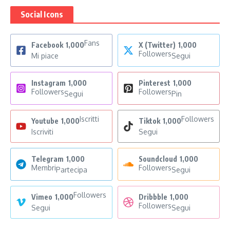
Social Icons
Fans
Facebook
1,000
X (Twitter)
1,000
Followers
Mi piace
Segui
Instagram
1,000
Pinterest
1,000
Followers
Followers
Segui
Pin
Iscritti
Followers
Youtube
1,000
Tiktok
1,000
Iscriviti
Segui
Telegram
1,000
Soundcloud
1,000
Membri
Followers
Partecipa
Segui
Followers
Vimeo
1,000
Dribbble
1,000
Followers
Segui
Segui