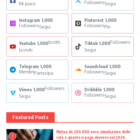
Followers
Mi piace
Segui
Instagram
1,000
Pinterest
1,000
Followers
Followers
Segui
Pin
Iscritti
Followers
Youtube
1,000
Tiktok
1,000
Iscriviti
Segui
Telegram
1,000
Soundcloud
1,000
Membri
Followers
Partecipa
Segui
Followers
Vimeo
1,000
Dribbble
1,000
Followers
Segui
Segui
Featured Posts
Mutuo da 200.000 euro: simulazione delle
1
rate e quanto si paga davvero nel 2026