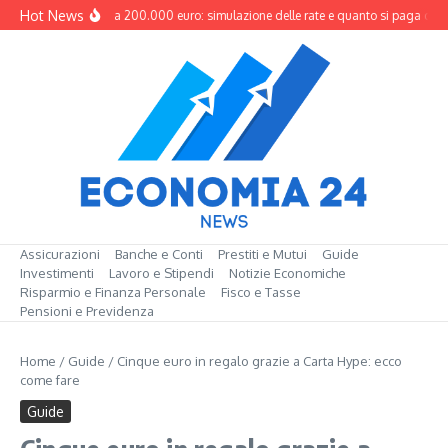
Salta al contenuto
Hot News
Mutuo da 200.000 euro: simulazione delle rate e quanto si paga davv
Assicurazioni
Banche e Conti
Prestiti e Mutui
Guide
Investimenti
Lavoro e Stipendi
Notizie Economiche
Risparmio e Finanza Personale
Fisco e Tasse
Pensioni e Previdenza
Home
/
Guide
/
Cinque euro in regalo grazie a Carta Hype: ecco
come fare
Guide