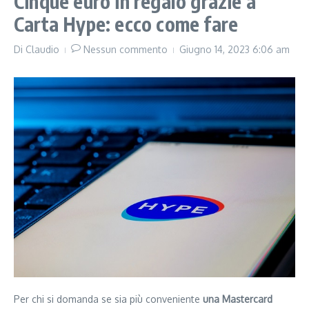
Cinque euro in regalo grazie a
Carta Hype: ecco come fare
Di
Claudio
Nessun commento
Giugno 14, 2023
6:06 am
Per chi si domanda se sia più conveniente
una Mastercard