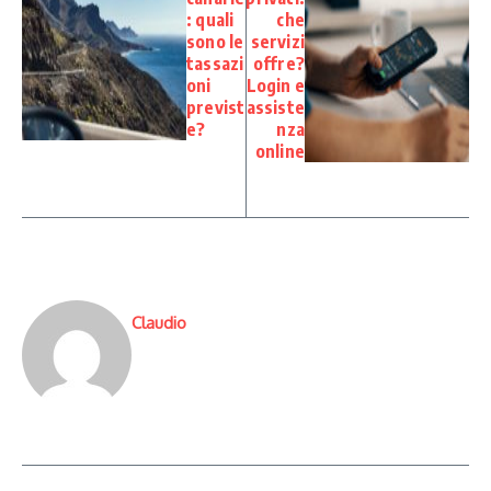
: quali
che
sono le
servizi
tassazi
offre?
oni
Login e
previst
assiste
e?
nza
online
Claudio