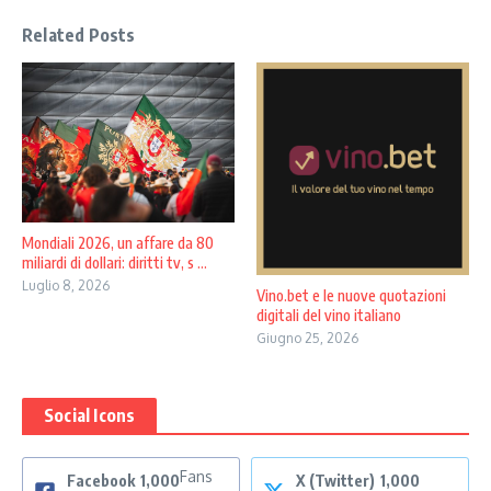
Related Posts
Mondiali 2026, un affare da 80
miliardi di dollari: diritti tv, s ...
Luglio 8, 2026
Vino.bet e le nuove quotazioni
digitali del vino italiano
Giugno 25, 2026
Social Icons
Fans
Facebook
1,000
X (Twitter)
1,000