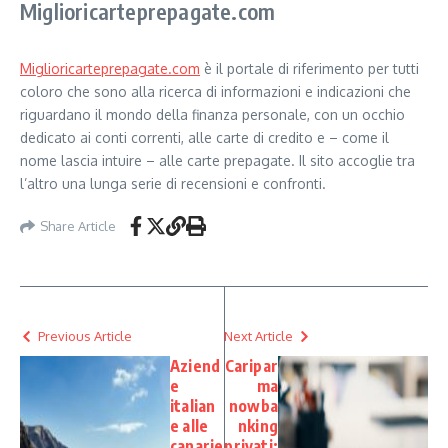
Miglioricarteprepagate.com
Miglioricarteprepagate.com
è il portale di riferimento per tutti
coloro che sono alla ricerca di informazioni e indicazioni che
riguardano il mondo della finanza personale, con un occhio
dedicato ai conti correnti, alle carte di credito e – come il
nome lascia intuire – alle carte prepagate. Il sito accoglie tra
l’altro una lunga serie di recensioni e confronti.
Share Article
Previous Article
Next Article
Aziend
Caripar
e
ma
italian
nowba
e alle
nking
canarie
privati: