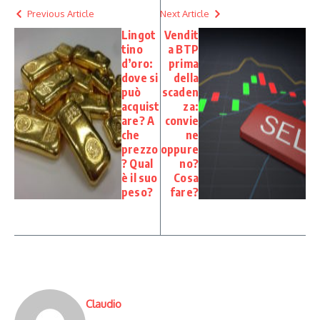
Previous Article
Next Article
Lingot
Vendit
tino
a BTP
d’oro:
prima
dove si
della
può
scaden
acquist
za:
are? A
convie
che
ne
prezzo
oppure
? Qual
no?
è il suo
Cosa
peso?
fare?
Claudio