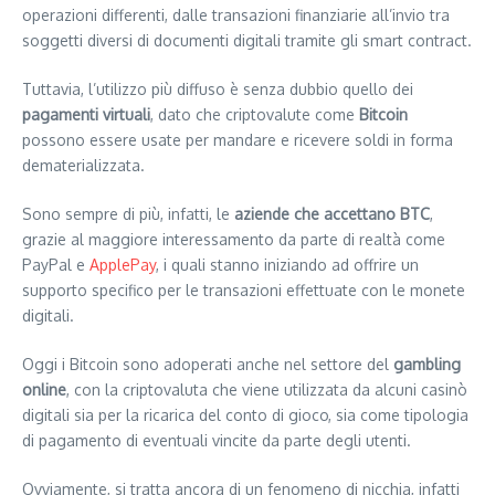
operazioni differenti, dalle transazioni finanziarie all’invio tra
soggetti diversi di documenti digitali tramite gli smart contract.
Tuttavia, l’utilizzo più diffuso è senza dubbio quello dei
pagamenti virtuali
, dato che criptovalute come
Bitcoin
possono essere usate per mandare e ricevere soldi in forma
dematerializzata.
Sono sempre di più, infatti, le
aziende che accettano BTC
,
grazie al maggiore interessamento da parte di realtà come
PayPal e
ApplePay
, i quali stanno iniziando ad offrire un
supporto specifico per le transazioni effettuate con le monete
digitali.
Oggi i Bitcoin sono adoperati anche nel settore del
gambling
online
, con la criptovaluta che viene utilizzata da alcuni casinò
digitali sia per la ricarica del conto di gioco, sia come tipologia
di pagamento di eventuali vincite da parte degli utenti.
Ovviamente, si tratta ancora di un fenomeno di nicchia, infatti