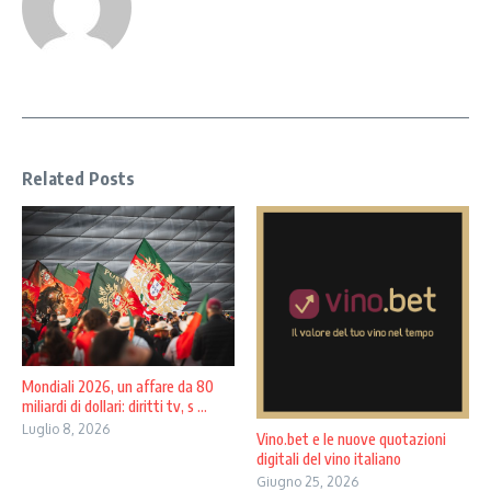
Related Posts
Mondiali 2026, un affare da 80
miliardi di dollari: diritti tv, s ...
Luglio 8, 2026
Vino.bet e le nuove quotazioni
digitali del vino italiano
Giugno 25, 2026