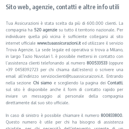
Sito web, agenzie, contatti e altre info utili
Tua Assicurazioni è stata scelta da più di 600.000 clienti. La
compagnia ha
520 agenzie
su tutto il territorio nazionale. Per
individuare quella più vicina è sufficiente collegarsi al sito
internet ufficiale
www.tuaassicurazioni.it
ed utilizzare il servizio
Trova Agenzie. La sede legale ed operativa si trova a Milano,
in largo Tazio Nuvolari 1. è possibile mettersi in contatto con
l’assistenza clienti telefonando al numero
800533533
(oppure
+39 0458392723 per chi chiama dall’estero) o scrivere una
email all’indirizzo servizioclienti@tuaassicuraizoni.it. Entrando
nella sezione
Chi siamo
e scegliendo la pagina dei
Contatti
,
sul sito è disponibile anche il form di contatto rapido per
inviare un messaggio al personale della compagnia
direttamente dal suo sito ufficiale.
In caso di sinistro è possibile chiamare il numero
800833800
.
Questo numero è utile per chi ha bisogno di assistenza
stradale, per chi necessità dell’intervento urgente di un