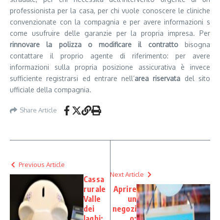
professionista per la casa, per chi vuole conoscere le cliniche
convenzionate con la compagnia e per avere informazioni s
come usufruire delle garanzie per la propria impresa. Per
rinnovare la polizza o modificare il contratto
bisogna
contattare il proprio agente di riferimento: per avere
informazioni sulla propria posizione assicurativa è invece
sufficiente registrarsi ed entrare nell’
area riservata
del sito
ufficiale della compagnia.
Share Article
Previous Article
Next Article
Cassa
rurale
Aprire
Valle
un
dei
negozi
laghi:
o: