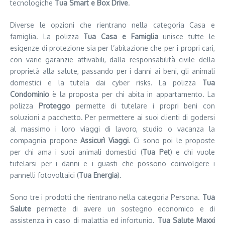
tecnologiche
Tua Smart e Box Drive
.
Diverse le opzioni che rientrano nella categoria Casa e
famiglia. La polizza
Tua Casa e Famiglia
unisce tutte le
esigenze di protezione sia per l’abitazione che per i propri cari,
con varie garanzie attivabili, dalla responsabilità civile della
proprietà alla salute, passando per i danni ai beni, gli animali
domestici e la tutela dai cyber risks. La polizza
Tua
Condominio
è la proposta per chi abita in appartamento. La
polizza
Proteggo
permette di tutelare i propri beni con
soluzioni a pacchetto. Per permettere ai suoi clienti di godersi
al massimo i loro viaggi di lavoro, studio o vacanza la
compagnia propone
Assicurì Viaggi
. Ci sono poi le proposte
per chi ama i suoi animali domestici (
Tua Pet
) e chi vuole
tutelarsi per i danni e i guasti che possono coinvolgere i
pannelli fotovoltaici (
Tua Energia
).
Sono tre i prodotti che rientrano nella categoria Persona.
Tua
Salute
permette di avere un sostegno economico e di
assistenza in caso di malattia ed infortunio.
Tua Salute Maxxi