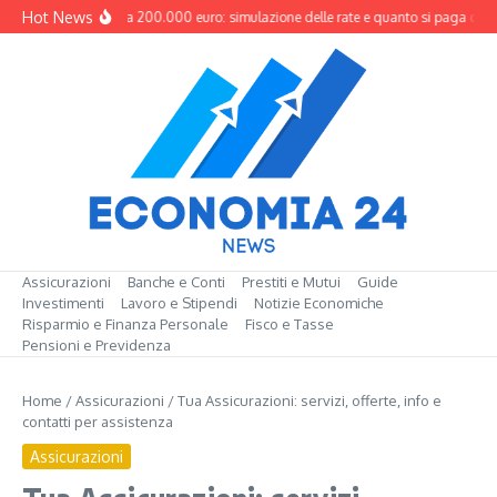
Salta al contenuto
Hot News
Mutuo da 200.000 euro: simulazione delle rate e quanto si paga davv
Assicurazioni
Banche e Conti
Prestiti e Mutui
Guide
Investimenti
Lavoro e Stipendi
Notizie Economiche
Risparmio e Finanza Personale
Fisco e Tasse
Pensioni e Previdenza
Home
/
Assicurazioni
/
Tua Assicurazioni: servizi, offerte, info e
contatti per assistenza
Assicurazioni