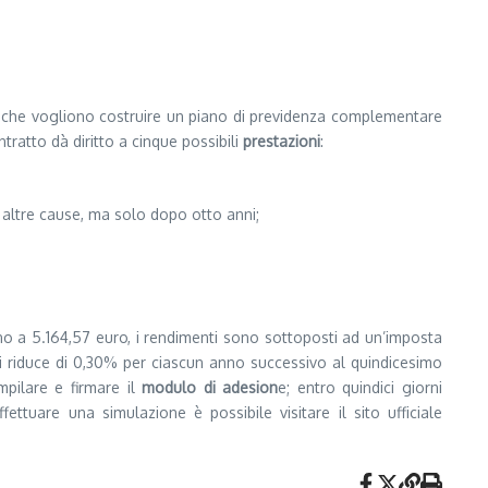
 che vogliono costruire un piano di previdenza complementare
tratto dà diritto a cinque possibili
prestazioni
:
r altre cause, ma solo dopo otto anni;
fino a 5.164,57 euro, i rendimenti sono sottoposti ad un’imposta
si riduce di 0,30% per ciascun anno successivo al quindicesimo
mpilare e firmare il
modulo di adesion
e; entro quindici giorni
ettuare una simulazione è possibile visitare il sito ufficiale