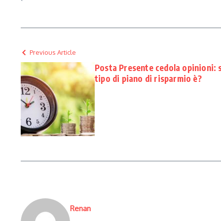
Previous Article
Posta Presente cedola opinioni: 
tipo di piano di risparmio è?
Renan