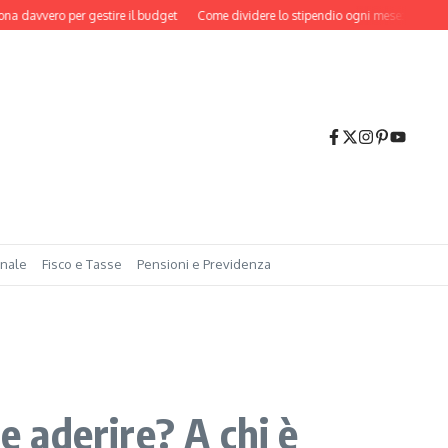
vero per gestire il budget
Come dividere lo stipendio ogni mese: il metodo più
onale
Fisco e Tasse
Pensioni e Previdenza
 aderire? A chi è