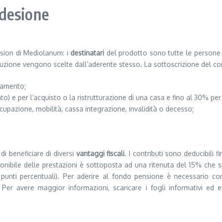
adesione
nsion di Mediolanum: i
destinatari
del prodotto sono tutte le persone
ribuzione vengono scelte dall’aderente stesso. La sottoscrizione del con
namento;
o) e per l’acquisto o la ristrutturazione di una casa e fino al 30% pe
occupazione, mobilità, cassa integrazione, invalidità o decesso;
di beneficiare di diversi
vantaggi fiscali
. I contributi sono deducibili 
mponibile delle prestazioni è sottoposta ad una ritenuta del 15% che 
 punti percentuali). Per aderire al fondo pensione è necessario co
 Per avere maggior informazioni, scaricare i fogli informativi ed eff