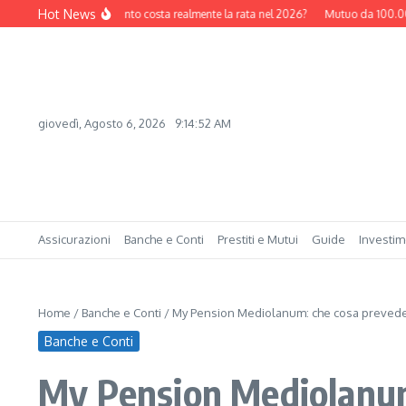
Salta al contenuto
Hot News
150.000 euro: quanto costa realmente la rata nel 2026?
Mutuo da 100.000 euro
giovedì, Agosto 6, 2026
9:14:53 AM
Assicurazioni
Banche e Conti
Prestiti e Mutui
Guide
Investim
Home
/
Banche e Conti
/
My Pension Mediolanum: che cosa prevede e
Banche e Conti
My Pension Mediolanum: