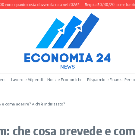
: quanto costa davvero la rata nel 2026?
Regola 50/30/20: come funziona dav
enti
Lavoro e Stipendi
Notizie Economiche
Risparmio e Finanza Pers
 come aderire? A chi è indirizzato?
 che cosa prevede e come