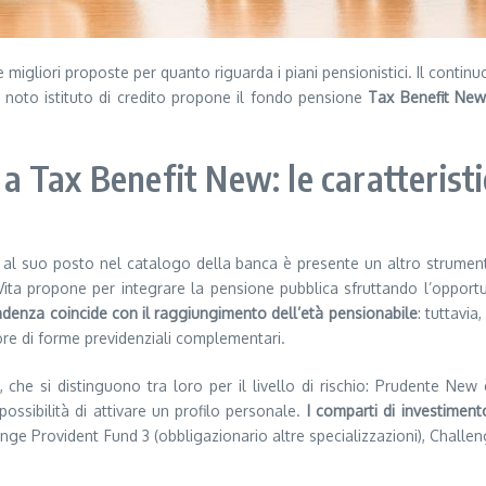
 migliori proposte per quanto riguarda i piani pensionistici. Il con
 noto istituto di credito propone il fondo pensione
Tax Benefit New
 Tax Benefit New: le caratterist
al suo posto nel catalogo della banca è presente un altro strumento
a propone per integrare la pensione pubblica sfruttando l’opportuni
adenza coincide con il raggiungimento dell’età pensionabile
: tuttavi
re di forme previdenziali complementari.
, che si distinguono tra loro per il livello di rischio: Prudente New
ossibilità di attivare un profilo personale.
I comparti di investimen
lenge Provident Fund 3 (obbligazionario altre specializzazioni), Chall