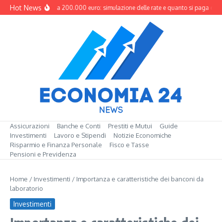
Salta al contenuto
Hot News
Mutuo da 200.000 euro: simulazione delle rate e quanto si paga davv
Assicurazioni
Banche e Conti
Prestiti e Mutui
Guide
Investimenti
Lavoro e Stipendi
Notizie Economiche
Risparmio e Finanza Personale
Fisco e Tasse
Pensioni e Previdenza
Home
/
Investimenti
/
Importanza e caratteristiche dei banconi da
laboratorio
Investimenti