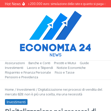
Salta al contenuto
Hot News
Mutuo da 200.000 euro: simulazione delle rate e quanto si paga davve
Assicurazioni
Banche e Conti
Prestiti e Mutui
Guide
Investimenti
Lavoro e Stipendi
Notizie Economiche
Risparmio e Finanza Personale
Fisco e Tasse
Pensioni e Previdenza
Home
/
Investimenti
/
Digitalizzazione nei processi di vendita del
mercato B2B: non è più una scelta, ma una necessità
Investimenti