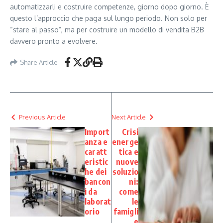
automatizzarli e costruire competenze, giorno dopo giorno. È
questo l’approccio che paga sul lungo periodo. Non solo per
“stare al passo”, ma per costruire un modello di vendita B2B
davvero pronto a evolvere.
Share Article
Previous Article
Next Article
Import
Crisi
anza e
energe
caratt
tica e
eristic
nuove
he dei
soluzio
bancon
ni:
i da
come
laborat
le
orio
famigli
e