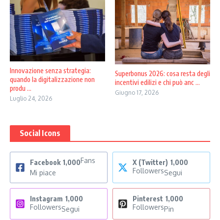
Innovazione senza strategia:
Superbonus 2026: cosa resta degli
quando la digitalizzazione non
incentivi edilizi e chi può anc ...
produ ...
Giugno 17, 2026
Luglio 24, 2026
Social Icons
Fans
Facebook
1,000
X (Twitter)
1,000
Followers
Mi piace
Segui
Instagram
1,000
Pinterest
1,000
Followers
Followers
Segui
Pin