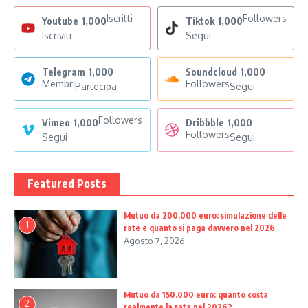
Iscritti
Followers
Youtube
1,000
Tiktok
1,000
Iscriviti
Segui
Telegram
1,000
Soundcloud
1,000
Membri
Followers
Partecipa
Segui
Followers
Vimeo
1,000
Dribbble
1,000
Followers
Segui
Segui
Featured Posts
Mutuo da 200.000 euro: simulazione delle
1
rate e quanto si paga davvero nel 2026
Agosto 7, 2026
Mutuo da 150.000 euro: quanto costa
2
realmente la rata nel 2026?