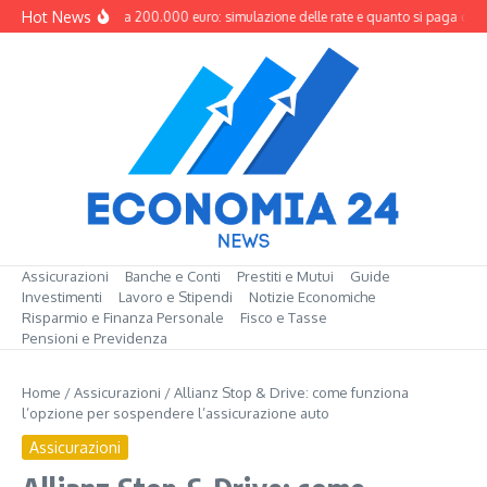
Salta al contenuto
Hot News
Mutuo da 200.000 euro: simulazione delle rate e quanto si paga davv
Assicurazioni
Banche e Conti
Prestiti e Mutui
Guide
Investimenti
Lavoro e Stipendi
Notizie Economiche
Risparmio e Finanza Personale
Fisco e Tasse
Pensioni e Previdenza
Home
/
Assicurazioni
/
Allianz Stop & Drive: come funziona
l’opzione per sospendere l’assicurazione auto
Assicurazioni