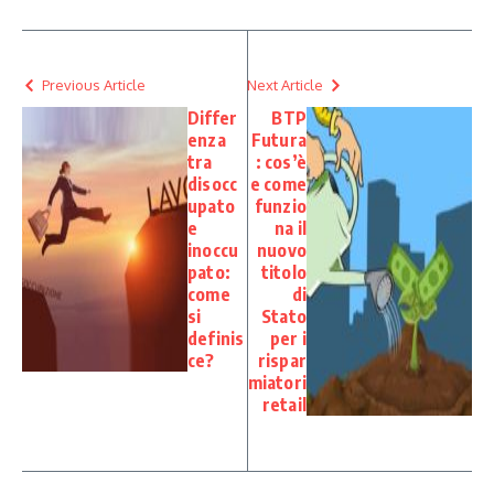
Previous Article
Next Article
Differ
BTP
enza
Futura
tra
: cos’è
disocc
e come
upato
funzio
e
na il
inoccu
nuovo
pato:
titolo
come
di
si
Stato
definis
per i
ce?
rispar
miatori
retail