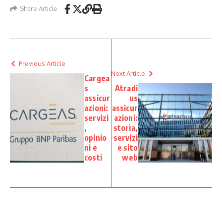
Share Article
Previous Article
Next Article
Cargea
s
Atradi
assicur
us
azioni:
assicur
servizi
azioni:
,
storia,
opinio
servizi
ni e
e sito
costi
web