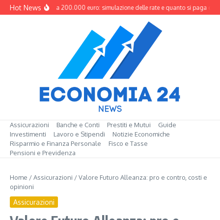
Salta al contenuto
Hot News
Mutuo da 200.000 euro: simulazione delle rate e quanto si paga davv
Assicurazioni
Banche e Conti
Prestiti e Mutui
Guide
Investimenti
Lavoro e Stipendi
Notizie Economiche
Risparmio e Finanza Personale
Fisco e Tasse
Pensioni e Previdenza
Home
/
Assicurazioni
/
Valore Futuro Alleanza: pro e contro, costi e
opinioni
Assicurazioni