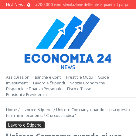
Salta al contenuto
Hot News
Mutuo da 200.000 euro: simulazione delle rate e quanto si paga davv
Assicurazioni
Banche e Conti
Prestiti e Mutui
Guide
Investimenti
Lavoro e Stipendi
Notizie Economiche
Risparmio e Finanza Personale
Fisco e Tasse
Pensioni e Previdenza
Home
/
Lavoro e Stipendi
/
Unicorn Company: quando si usa questo
termine in economia? Che cosa indica?
Lavoro e Stipendi