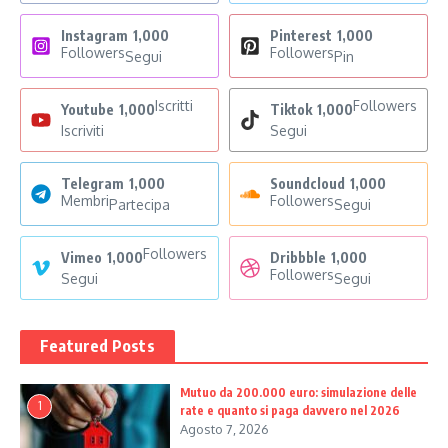
Instagram
1,000
Pinterest
1,000
Followers
Followers
Segui
Pin
Iscritti
Followers
Youtube
1,000
Tiktok
1,000
Iscriviti
Segui
Telegram
1,000
Soundcloud
1,000
Membri
Followers
Partecipa
Segui
Followers
Vimeo
1,000
Dribbble
1,000
Followers
Segui
Segui
Featured Posts
Mutuo da 200.000 euro: simulazione delle
1
rate e quanto si paga davvero nel 2026
Agosto 7, 2026