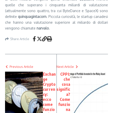
quelle che superano i cinquanta miliardi di valutazione
(attualmente sono quattro, tra cui ByteDance e SpaceX) sono
definite
quinquagintacorn
. Piccola curiosità, le startup canadesi
che hanno una valutazione superiore al miliardo di dollari
vengono chiamate
narvalo
.
Share Article
Previous Article
Next Article
Exchan
CPPI:
ge
che
Crypto
cosa
curren
signific
cy:
a?
ecco
Come
come
funzio
funzio
na