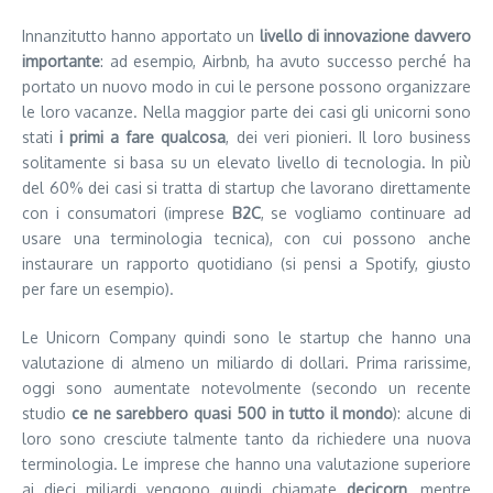
Innanzitutto hanno apportato un
livello di innovazione davvero
importante
: ad esempio, Airbnb, ha avuto successo perché ha
portato un nuovo modo in cui le persone possono organizzare
le loro vacanze. Nella maggior parte dei casi gli unicorni sono
stati
i primi a fare qualcosa
, dei veri pionieri. Il loro business
solitamente si basa su un elevato livello di tecnologia. In più
del 60% dei casi si tratta di startup che lavorano direttamente
con i consumatori (imprese
B2C
, se vogliamo continuare ad
usare una terminologia tecnica), con cui possono anche
instaurare un rapporto quotidiano (si pensi a Spotify, giusto
per fare un esempio).
Le Unicorn Company quindi sono le startup che hanno una
valutazione di almeno un miliardo di dollari. Prima rarissime,
oggi sono aumentate notevolmente (secondo un recente
studio
ce ne sarebbero quasi 500 in tutto il mondo
): alcune di
loro sono cresciute talmente tanto da richiedere una nuova
terminologia. Le imprese che hanno una valutazione superiore
ai dieci miliardi vengono quindi chiamate
decicorn
, mentre