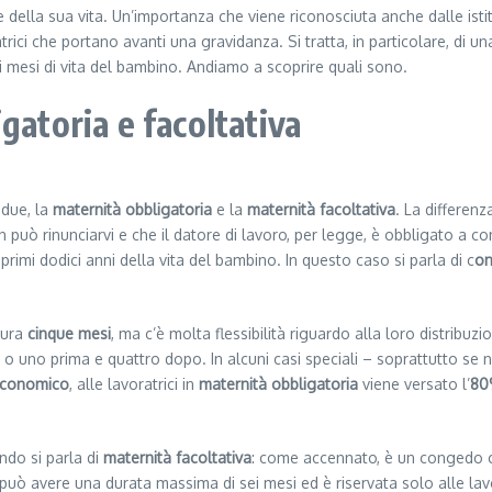
e della sua vita. Un’importanza che viene riconosciuta anche dalle istitu
rici che portano avanti una gravidanza. Si tratta, in particolare, di u
imi mesi di vita del bambino. Andiamo a scoprire quali sono.
gatoria e facoltativa
 due, la
maternità obbligatoria
e la
maternità facoltativa
. La differenz
on può rinunciarvi e che il datore di lavoro, per legge, è obbligato a c
primi dodici anni della vita del bambino. In questo caso si parla di c
on
dura
cinque mesi
, ma c’è molta flessibilità riguardo alla loro distri
, o uno prima e quattro dopo. In alcuni casi speciali – soprattutto s
 economico
, alle lavoratrici in
maternità obbligatoria
viene versato l’
80
ando si parla di
maternità facoltativa
: come accennato, è un congedo 
ò avere una durata massima di sei mesi ed è riservata solo alle lavo