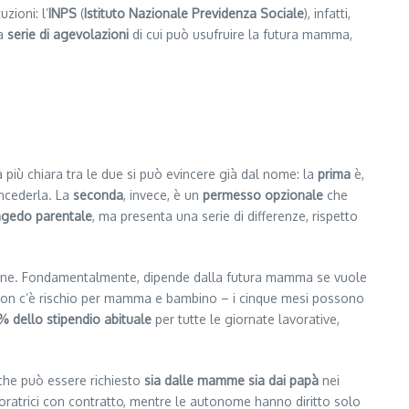
zioni: l’
INPS
(
Istituto Nazionale Previdenza Sociale
), infatti,
na
serie di agevolazioni
di cui può usufruire la futura mamma,
a più chiara tra le due si può evincere già dal nome: la
prima
è,
oncederla. La
seconda
, invece, è un
permesso opzionale
che
gedo parentale
, ma presenta una serie di differenze, rispetto
buzione. Fondamentalmente, dipende dalla futura mamma se vuole
e non c’è rischio per mamma e bambino – i cinque mesi possono
% dello stipendio abituale
per tutte le giornate lavorative,
che può essere richiesto
sia dalle mamme sia dai papà
nei
ratrici con contratto, mentre le autonome hanno diritto solo