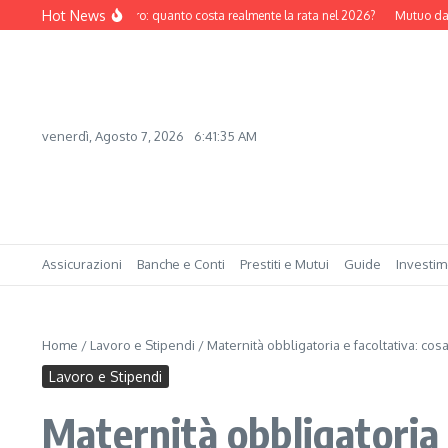
Salta al contenuto
Hot News
utuo da 150.000 euro: quanto costa realmente la rata nel 2026?
Mutuo da 100.
venerdì, Agosto 7, 2026
6:41:36 AM
Assicurazioni
Banche e Conti
Prestiti e Mutui
Guide
Investim
Home
/
Lavoro e Stipendi
/
Maternità obbligatoria e facoltativa: cos
Lavoro e Stipendi
Maternità obbligatoria 