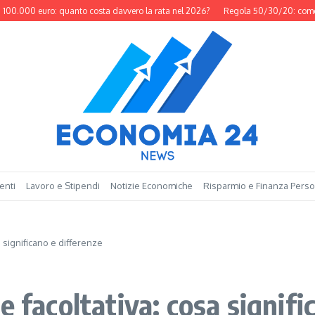
000 euro: quanto costa davvero la rata nel 2026?
Regola 50/30/20: come funzi
enti
Lavoro e Stipendi
Notizie Economiche
Risparmio e Finanza Pers
a significano e differenze
e facoltativa: cosa signifi