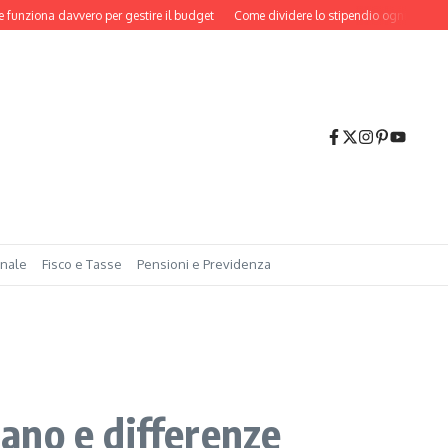
ona davvero per gestire il budget
Come dividere lo stipendio ogni mese: il me
onale
Fisco e Tasse
Pensioni e Previdenza
cano e differenze