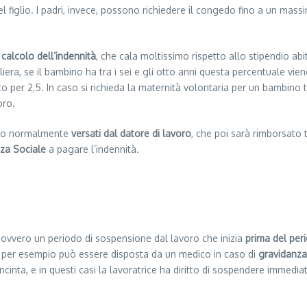
 figlio. I padri, invece, possono richiedere il congedo fino a un mass
l
calcolo dell’indennità
, che cala moltissimo rispetto allo stipendio abit
era, se il bambino ha tra i sei e gli otto anni questa percentuale vien
 per 2,5. In caso si richieda la maternità volontaria per un bambino tra
oro.
o normalmente
versati dal datore di lavoro
, che poi sarà rimborsato t
nza Sociale
a pagare l’indennità.
, ovvero un periodo di sospensione dal lavoro che inizia
prima del per
: per esempio può essere disposta da un medico in caso di
gravidanza 
nta, e in questi casi la lavoratrice ha diritto di sospendere immediat