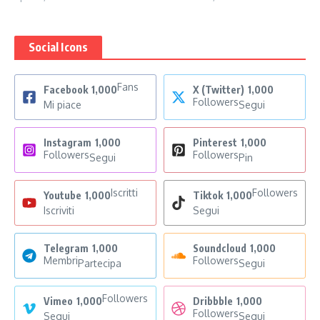
Social Icons
Fans
Facebook
1,000
X (Twitter)
1,000
Followers
Mi piace
Segui
Instagram
1,000
Pinterest
1,000
Followers
Followers
Segui
Pin
Iscritti
Followers
Youtube
1,000
Tiktok
1,000
Iscriviti
Segui
Telegram
1,000
Soundcloud
1,000
Membri
Followers
Partecipa
Segui
Followers
Vimeo
1,000
Dribbble
1,000
Followers
Segui
Segui