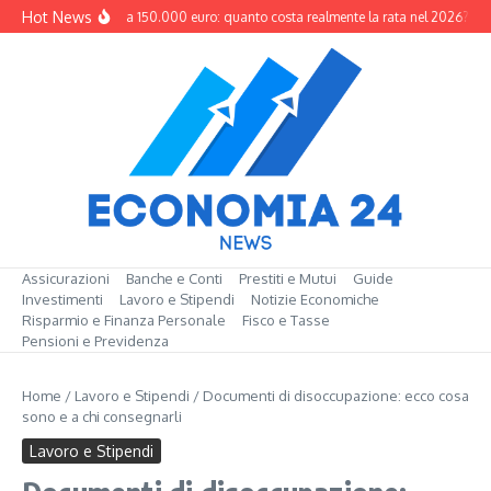
Salta al contenuto
Hot News
Mutuo da 150.000 euro: quanto costa realmente la rata nel 2026?
M
Assicurazioni
Banche e Conti
Prestiti e Mutui
Guide
Investimenti
Lavoro e Stipendi
Notizie Economiche
Risparmio e Finanza Personale
Fisco e Tasse
Pensioni e Previdenza
Home
/
Lavoro e Stipendi
/
Documenti di disoccupazione: ecco cosa
sono e a chi consegnarli
Lavoro e Stipendi