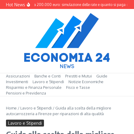
Salta al contenuto
Hot News
Mutuo da 200.000 euro: simulazione delle rate e quanto si paga davve
Assicurazioni
Banche e Conti
Prestiti e Mutui
Guide
Investimenti
Lavoro e Stipendi
Notizie Economiche
Risparmio e Finanza Personale
Fisco e Tasse
Pensioni e Previdenza
Home
/
Lavoro e Stipendi
/
Guida alla scelta della migliore
autocarrozzeria a Firenze per riparazioni di alta qualità
Lavoro e Stipendi