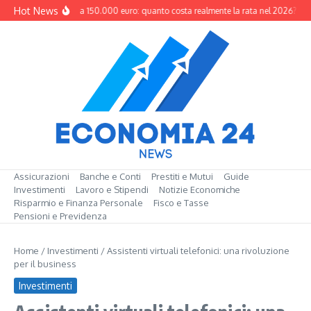
Salta al contenuto
Hot News
Mutuo da 150.000 euro: quanto costa realmente la rata nel 2026?
M
Assicurazioni
Banche e Conti
Prestiti e Mutui
Guide
Investimenti
Lavoro e Stipendi
Notizie Economiche
Risparmio e Finanza Personale
Fisco e Tasse
Pensioni e Previdenza
Home
/
Investimenti
/
Assistenti virtuali telefonici: una rivoluzione
per il business
Investimenti