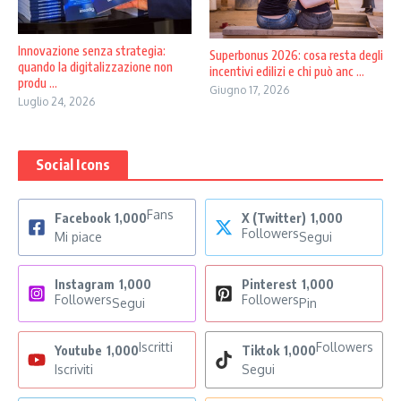
Innovazione senza strategia:
Superbonus 2026: cosa resta degli
quando la digitalizzazione non
incentivi edilizi e chi può anc ...
produ ...
Giugno 17, 2026
Luglio 24, 2026
Social Icons
Fans
Facebook
1,000
X (Twitter)
1,000
Followers
Mi piace
Segui
Instagram
1,000
Pinterest
1,000
Followers
Followers
Segui
Pin
Iscritti
Followers
Youtube
1,000
Tiktok
1,000
Iscriviti
Segui